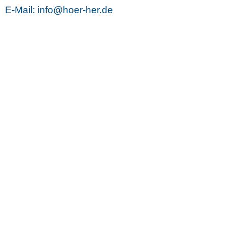
E-Mail: info@hoer-her.de
Batterien für Hörgeräte Lübeck
Die Hörgeräte im Ohr
Geh
Hörgeräte Lübeck
Hörgeräte Zubehör Lübeck
Hörgeräteak