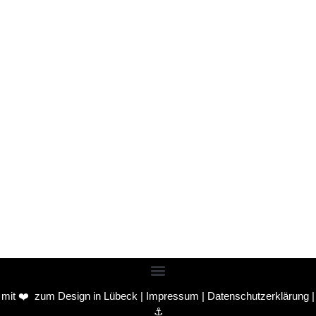
E-Mail-Adresse
Passwort
Passwort bestätigen
Anmelden
mit ❤️ zum
Design in Lübeck
|
Impressum
|
Datenschutzerklärung
|
⚓