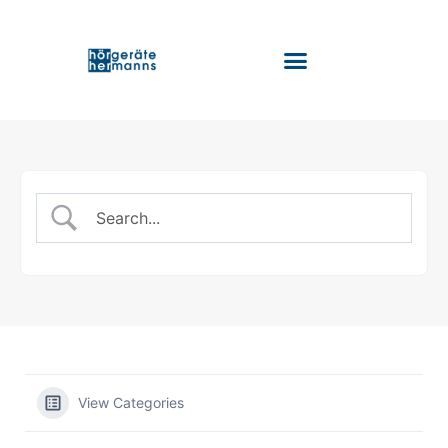
Tinnitus & Hörtraining
View Categories