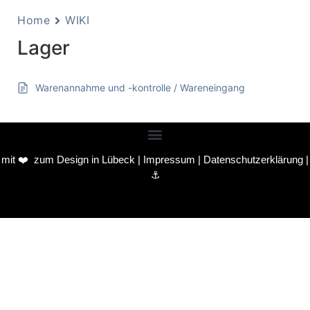
Home
WIKI
Lager
Warenannahme und -kontrolle / Wareneingang
mit ❤️ zum
Design in Lübeck
|
Impressum
|
Datenschutzerklärung
|
⚓