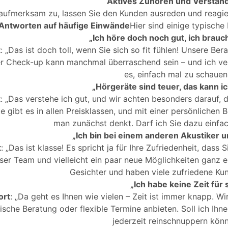
Aktives Zuhören und Verständ
Hier
aufmerksam zu, lassen Sie den Kunden ausreden und reagi
klicken
Antworten auf häufige Einwände
Hier sind einige typisch
„Ich höre doch noch gut, ich brauc
t
: „Das ist doch toll, wenn Sie sich so fit fühlen! Unsere Ber
er Check-up kann manchmal überraschend sein – und ich ver
es, einfach mal zu schauen
„Hörgeräte sind teuer, das kann ich
t
: „Das verstehe ich gut, und wir achten besonders darauf, 
e gibt es in allen Preisklassen, und mit einer persönlichen 
man zunächst denkt. Darf ich Sie dazu einfa
„Ich bin bei einem anderen Akustiker u
t
: „Das ist klasse! Es spricht ja für Ihre Zufriedenheit, das
ser Team und vielleicht ein paar neue Möglichkeiten ganz 
Gesichter und haben viele zufriedene Kun
„Ich habe keine Zeit für 
ort
: „Da geht es Ihnen wie vielen – Zeit ist immer knapp. W
ische Beratung oder flexible Termine anbieten. Soll ich Ihn
jederzeit reinschnuppern kön