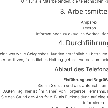
Gilt für alle Mitarbeitenden, die telefonischen 
3. Arbeitsmitte
Amparex
Nächste
Telefon
Informationen zu aktuellen Werbeakti
:
Werbung
4. Durchführun
Unsichtbar
 eine wertvolle Gelegenheit, Kunden persönlich zu betreue
oder Desing?
einer positiven, freundlichen Haltung geführt werden, um b
Wir werben
Ablauf des Telefon
mit dme
Livevergleich
von EOAR
Einführung und Begrü
und IDO (
Stellen Sie sich und das Unternehmen f
Silk oder
„Guten Tag, hier ist [Ihr Name] von Hörgeräte Hermanns. Ic
er).
Insio).
n Sie den Grund des Anrufs: z. B. als Rückmeldung auf ein
informieren.