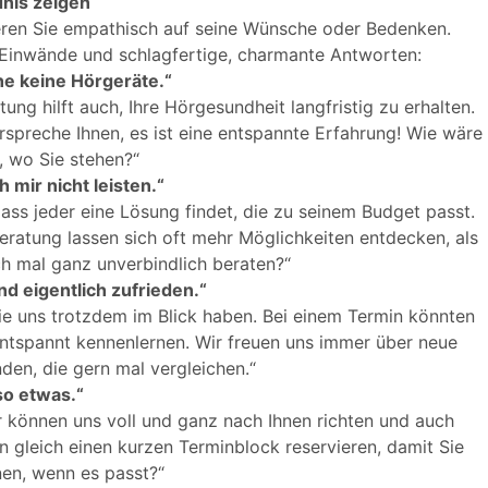
nis zeigen
eren Sie empathisch auf seine Wünsche oder Bedenken.
e Einwände und schlagfertige, charmante Antworten:
he keine Hörgeräte.“
atung hilft auch, Ihre Hörgesundheit langfristig zu erhalten.
spreche Ihnen, es ist eine entspannte Erfahrung! Wie wäre
, wo Sie stehen?“
 mir nicht leisten.“
dass jeder eine Lösung findet, die zu seinem Budget passt.
Beratung lassen sich oft mehr Möglichkeiten entdecken, als
ch mal ganz unverbindlich beraten?“
nd eigentlich zufrieden.“
s Sie uns trotzdem im Blick haben. Bei einem Termin könnten
entspannt kennenlernen. Wir freuen uns immer über neue
den, die gern mal vergleichen.“
so etwas.“
ir können uns voll und ganz nach Ihnen richten und auch
en gleich einen kurzen Terminblock reservieren, damit Sie
nen, wenn es passt?“