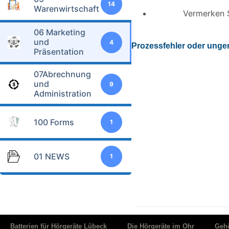
14
Warenwirtschaft
Vermerken S
06 Marketing
und
4
Prozessfehler oder unge
Präsentation
07Abrechnung
und
9
Administration
100 Forms
1
01 NEWS
1
Batterien für Hörgeräte Lübeck
Die Hörgeräte im Ohr
Geh