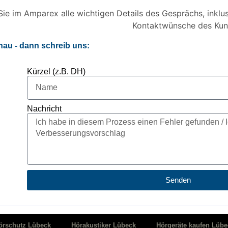
ie im Amparex alle wichtigen Details des Gesprächs, inkl
Kontaktwünsche des Kun
nau - dann schreib uns:
Kürzel (z.B. DH)
Nachricht
Senden
örschutz Lübeck
Hörakustiker Lübeck
Hörgeräte kaufen Lübe