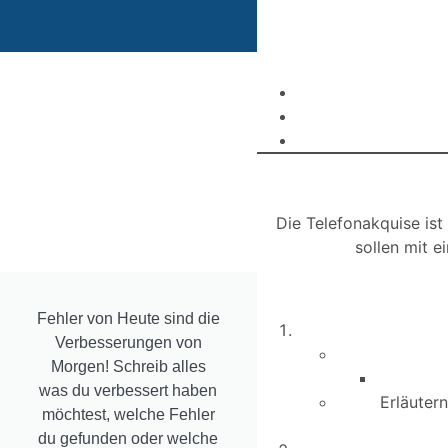
DAS
Aktuelle
WIKI
Werbung
ist
HörStar für
fertig
Die Telefonakquise ist
UNSERE
sollen mit 
LEISTUNG
zum dritten
Nie wieder
Mal!
durchklicken
Fehler von Heute sind die
Überreicht
sondern
Verbesserungen von
durch Jan
einfach
Morgen! Schreib alles
Hofer (
finden....
was du verbessert haben
Nachrichtensprech
Erläuter
möchtest, welche Fehler
Dabei wurden
du gefunden oder welche
Zur
192 Kunden