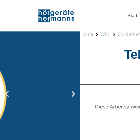
Start
Home
WIKI
06 Market
Te
Diese Arbeitsanwei