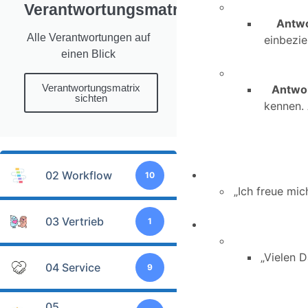
Verantwortungsmatrix
Antw
Alle Verantwortungen auf
einbezie
einen Blick
Verantwortungsmatrix
Antwo
sichten
kennen. 
02 Workflow
10
„Ich freue mic
03 Vertrieb
1
„Vielen D
04 Service
9
05