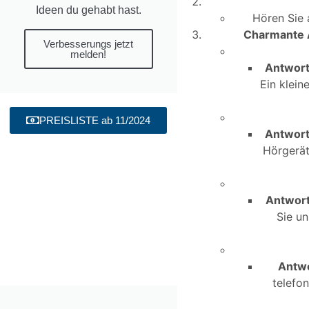
Wikianleitung
Ideen du gehabt hast.
befragt!
Hören Sie 
Redaktioneller
Charmante 
Verbesserungs jetzt
Text und
melden!
Anzeige dazu
Antwor
im
Ein klein
Wochenspiegel
am 15.10.2024
PREISLISTE ab 11/2024
Antwor
Hörgerät
Info
Antwor
Sie un
Antw
telefon